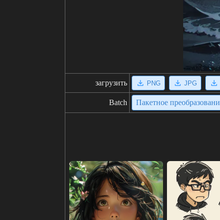
загрузить
PNG
JPG
Batch
Пакетное преобразован