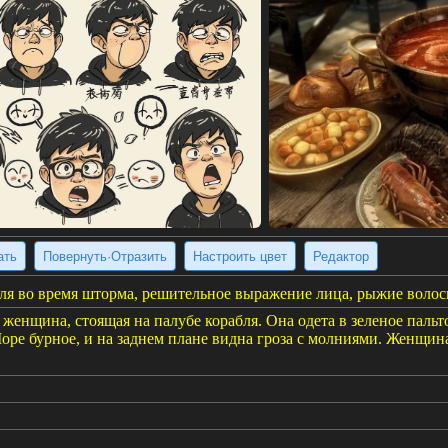
ать
Повернуть·Отразить
Настроить цвет
Редактор
ля во время шторма, решительное выражение лица, рыжие волос
женщина, стоящая на палубе корабля. Она одета в зеленое паль
Море бурное, и на заднем плане видна гроза с молниями. Женщ