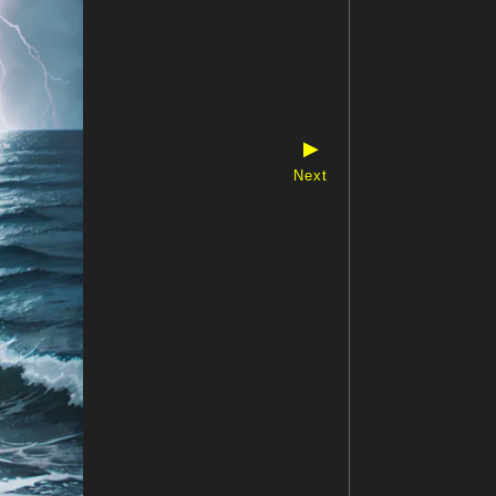
▶
Next