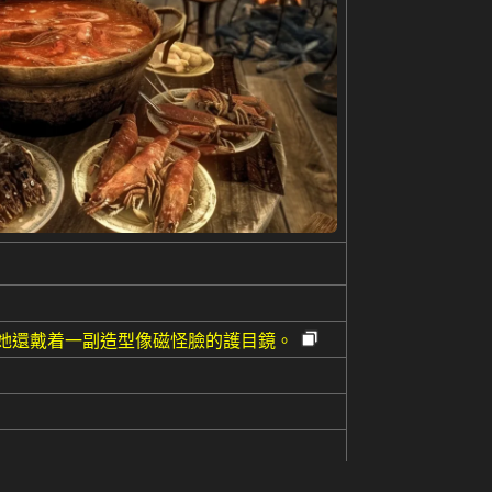
。她還戴着一副造型像磁怪臉的護目鏡。