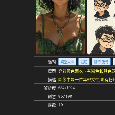
編輯
調整大小
裁切
翻轉·旋轉
標題
穿着黃色雨衣、有粉色和藍色
描述
圖像中是一位年輕女性,她有粉
684x1024
解析度
85/100
創意
10
喜歡
來自
點擊取得圖片的来源
(768 x 115