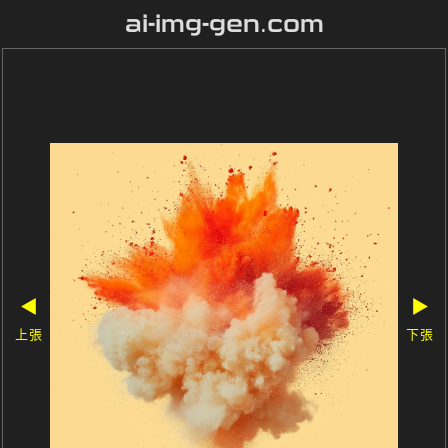
ai-img-gen.com
◀
▶
上張
下張