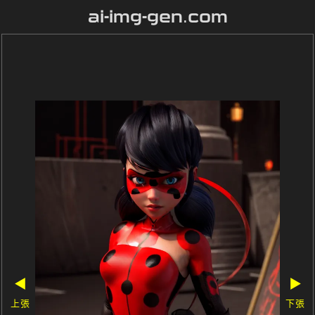
ai-img-gen.com
◀
▶
上張
下張