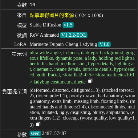
10
喜歡
來自
點擊取得圖片的来源
(1024 x 1600)
Stable Diffusion
v1.5
模型
ReV Animated
V1.2.2-EOL
微調
LoRA
Marinette Dupain-Cheng Ladybug
V1.0
ultra wide angle, in focus, dark epic background, gorg
提示词
eous lifelike, dynamic pose, a lady, holding red lightsa
ber in his hand, medium shot, hyper details, lighting ar
t, cinematic, insane details, intricate details, hyperdetail
ed, goth, fractal, <lora:flat2:-0.5> <lora:marinette-10:1
>,ladybug costume,marinette
(deformed, distorted, disfigured:1.3), (stacked torsos:1.
負面提示词
2), (totem pole:1.1), poorly drawn, bad anatomy, wron
g anatomy, extra limb, missing limb, floating limbs, (m
utated hands and fingers:1.4), disconnected limbs, mut
ation, mutated, ugly, disgusting, blurry, amputation, (e
xtra fingers:1.2), closeup, (worst quality, low quality:1.
3)
seed
參數