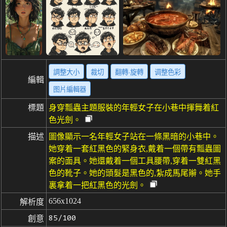
調整大小
裁切
翻轉·旋轉
调整色彩
編輯
图片編輯器
標題
身穿瓢蟲主題服裝的年輕女子在小巷中揮舞着紅
色光劍。
描述
圖像顯示一名年輕女子站在一條黑暗的小巷中。
她穿着一套紅黑色的緊身衣,戴着一個帶有瓢蟲圖
案的面具。她還戴着一個工具腰帶,穿着一雙紅黑
色的靴子。她的頭髮是黑色的,紮成馬尾辮。她手
裏拿着一把紅黑色的光劍。
656x1024
解析度
85/100
創意