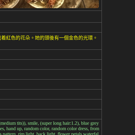
戴着紅色的花朵。她的頭後有一個金色的光環。
(medium tits)), smile, (super long hair:1.2), blue grey
oves, hand up, random color, random color dress, from
pattern, rim light, back light, flower petals waterfal