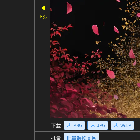
◀
上張
PNG
JPG
WebP
下載
批量
批量轉換圖片