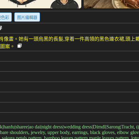
整色彩
图片編輯器
肖像畫。她有一頭烏黑的長髮,穿着一件高領的黑色連衣裙,頭上
朵圖案。
bok|hanfu|sharee|ao dai|night dress|wedding dress|Dirndl|Sarong|Tracht, (
, bare shoulders, jewelry, upper body, earrings, black gloves, elbow gl
 sakura petals pattern, bamboo leaves pattern,maple leaves pattern, lotus 