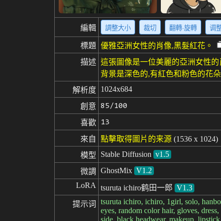
編輯
調整大小
裁切
翻轉·旋轉
调
標題
優雅亞洲女性的肖像,黑髮紅花。
描述
這張圖像是一位美麗的亞洲女性的
背景是深色的,有紅色和粉色的花
1024x684
解析度
85/100
創意
13
喜歡
來自
點擊取得圖片的来源
(1536 x 1024)
Stable Diffusion
v1.5
模型
GhostMix
V1.2
微調
LoRA
tsuruta ichiro鹤田一郎
V1.3
tsuruta ichiro, ichiro, 1girl, solo, han
提示词
eyes, random color hair, gloves, dress
side, black headwear, makeup, lipstick,