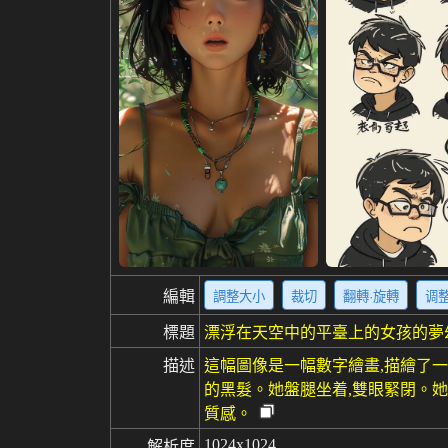
編輯
調整大小
裁切
翻轉·旋轉
调
標題
漂浮在天空中的平臺上的女孩的夢
描述
這幅圖像是一幅數字繪畫,描繪了
的黑髮。她盤腿坐着,雙眼緊閉。
質感。
1024x1024
解析度