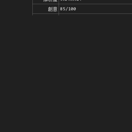
85/100
創意
17
喜歡
來自
點擊取得圖片的来源
(1152 x 1152)
模型
微調
LoRA
Gacha splash LORA
V4.0
best quality, masterpiece, [(white back
提示词
hLORA_v40:1>
負面提示词
(worst quality, low quality:1.4),Weird
seed
參數
steps
sampler
CFG scale
clip skip
10