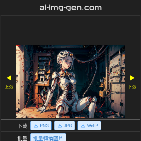
ai-img-gen.com
◀
▶
上張
下張
PNG
JPG
WebP
下載
批量
批量轉換圖片