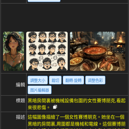
調整大小
裁切
翻轉·旋轉
调整色彩
編輯
图片編輯器
標題
黑暗房間裏被機械設備包圍的女性賽博朋克,看起
來很悲傷。
描述
這幅圖像描繪了一個女性賽博朋克。她坐在一個
黑暗的房間裏,周圍都是機械和電線。這個賽博朋