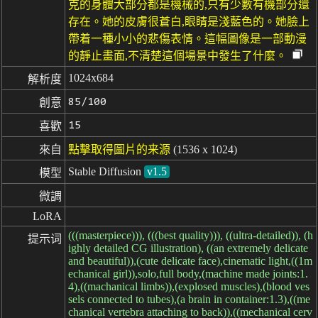
克的身體大部分都是機械的,只有少數有機部分還
存在。她的皮膚很蒼白,眼睛是淺藍色的。她臉上
帶着一種小小的悲傷表情。這幅圖像是一部動漫
的靜止畫面,不清楚這個場景中發生了什麼。
1024x684
解析度
85/100
創意
15
喜歡
來自
點擊取得圖片的来源
(1536 x 1024)
Stable Diffusion
v1.5
模型
微調
LoRA
(((masterpiece))), (((best quality))), ((ultra-detailed)), (h
提示词
ighly detailed CG illustration), ((an extremely delicate
and beautiful)),(cute delicate face),cinematic light,((1m
echanical girl)),solo,full body,(machine made joints:1.
4),((machanical limbs)),(explosed muscles),(blood ves
sels connected to tubes),(a brain in container:1.3),((me
chanical vertebra attaching to back)),((mechanical cerv