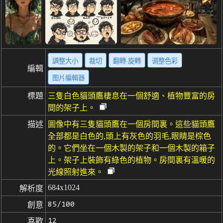
調整大小
裁切
翻轉·旋轉
调整色彩
編輯
图片編輯器
標題
三隻白色貓頭鷹棲息在一個舒適、植物豐富的房
間的架子上。
描述
圖像中有三隻貓頭鷹在一個房間裏。這些貓頭鷹
全部都是白色的,頭上有灰色的羽毛,眼睛是棕色
的。它們坐在一個木製的架子和一個木製的箱子
上。架子上裝飾有綠色的植物。房間裏有溫暖的
光線照射進來。
684x1024
解析度
85/100
創意
12
喜歡