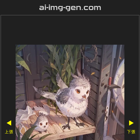
ai-img-gen.com
◀
▶
上張
下張