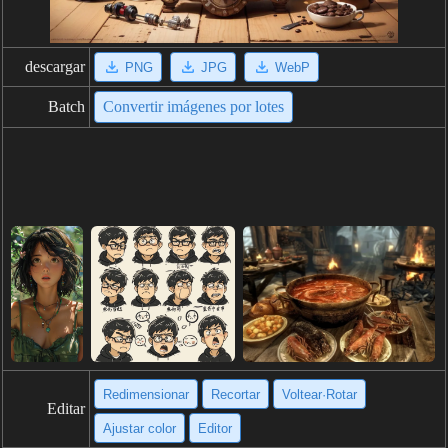
descargar
PNG
JPG
WebP
Batch
Convertir imágenes por lotes
Redimensionar
Recortar
Voltear·Rotar
Editar
Ajustar color
Editor