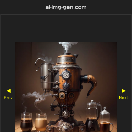
ai-img-gen.com
◀
▶
Prev
Next