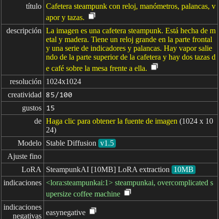
título
Cafetera steampunk con reloj, manómetros, palancas, v
apor y tazas.
descripción
La imagen es una cafetera steampunk. Está hecha de m
etal y madera. Tiene un reloj grande en la parte frontal
y una serie de indicadores y palancas. Hay vapor salie
ndo de la parte superior de la cafetera y hay dos tazas d
e café sobre la mesa frente a ella.
resolución
1024x1024
creatividad
85/100
gustos
15
de
Haga clic para obtener la fuente de imagen
(1024 x 10
24)
Modelo
Stable Diffusion
v1.5
Ajuste fino
LoRA
SteampunkAI [10MB] LoRA extraction
10MB
indicaciones
<lora:steampunkai:1> steampunkai, overcomplicated s
upersize coffee machine
indicaciones

easynegative
negativas