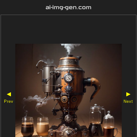
ai-img-gen.com
◀
▶
Prev
Next