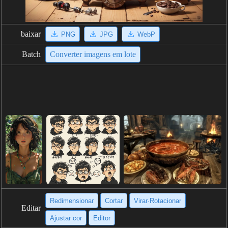
baixar
PNG
JPG
WebP
Batch
Converter imagens em lote
Redimensionar
Cortar
Virar·Rotacionar
Editar
Ajustar cor
Editor