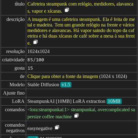
título
Cafeteira steampunk com relógio, medidores, alavanca
s, vapor e xícaras.
descrição
A imagem é uma cafeteira steampunk. Ela é feita de me
tal e madeira. Tem um grande relógio na frente e vários
medidores e alavancas. Há vapor saindo do topo da caf
eteira e há duas xícaras de café sobre a mesa à sua frent
e.
resolução
1024x1024
criatividade
85/100
gosta
15
de
Clique para obter a fonte da imagem
(1024 x 1024)
Modelo
Stable Diffusion
v1.5
Ajuste fino
LoRA
SteampunkAI [10MB] LoRA extraction
10MB
comandos
<lora:steampunkai:1> steampunkai, overcomplicated su
persize coffee machine
comandos

easynegative
negativos