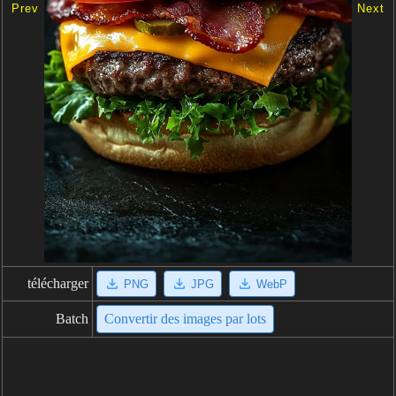
Prev
Next
télécharger
PNG
JPG
WebP
Batch
Convertir des images par lots