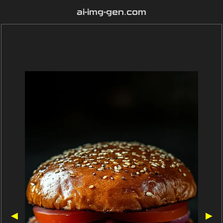
ai-img-gen.com
◀
▶