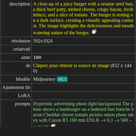
description
A close-up of a juicy burger with a sesame seed bun,
a thick beef patty, melted cheese, crispy bacon, fresh
lettuce, and a slice of tomato. The burger is resting o
n a dark surface, creating a visually appealing contra
st. The image highlights the deliciousness and mouth
watering nature of the burger.
résolution
592x1024
créativité
aime
100
de
Cliquez pour obtenir la source de image
(832 x 144
0)
Modèle
Midjourney
v6.1
Ajustement fin
LoRA
prompts
Hyperistic advertising photo light background The p
hoto shows a hamburger on a buttered bun brioche b
acon Cheddar cheese tomato pickles onion photo tak
en with Canon R5 100 mm DSLR --v 6.1 --s 500 --
ar 11:19
prompts
