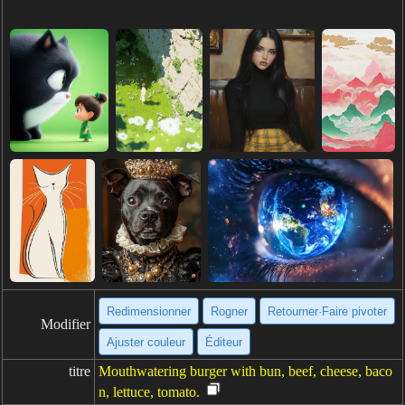
Redimensionner
Rogner
Retourner·Faire pivoter
Modifier
Ajuster couleur
Éditeur
titre
Mouthwatering burger with bun, beef, cheese, baco
n, lettuce, tomato.