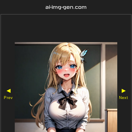
ai-img-gen.com
◀
▶
Prev
Next