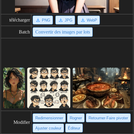
télécharger
PNG
JPG
WebP
Batch
Convertir des images par lots
Redimensionner
Rogner
Retourner·Faire pivoter
Modifier
Ajuster couleur
Éditeur