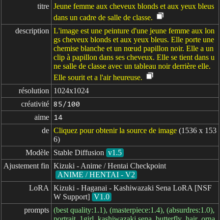
titre
Jeune femme aux cheveux blonds et aux yeux bleus
dans un cadre de salle de classe.
description
L'image est une peinture d'une jeune femme aux lon
gs cheveux blonds et aux yeux bleus. Elle porte une
chemise blanche et un nœud papillon noir. Elle a un
clip à papillon dans ses cheveux. Elle se tient dans u
ne salle de classe avec un tableau noir derrière elle.
Elle sourit et a l'air heureuse.
résolution
1024x1024
créativité
85/100
aime
14
de
Cliquez pour obtenir la source de image
(1536 x 153
6)
Modèle
Stable Diffusion
v1.5
Ajustement fin
Kizuki - Anime / Hentai Checkpoint
ANIME / HENTAI - V2
LoRA
Kizuki - Haganai - Kashiwazaki Sena LoRA [NSF
W Support]
V1.0
prompts
(best quality:1.1), (masterpiece:1.4), (absurdres:1.0),
portrait, 1girl, kashiwazaki sena, butterfly_hair_orna