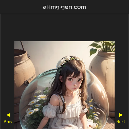
ai-img-gen.com
◀
▶
Prev
Next