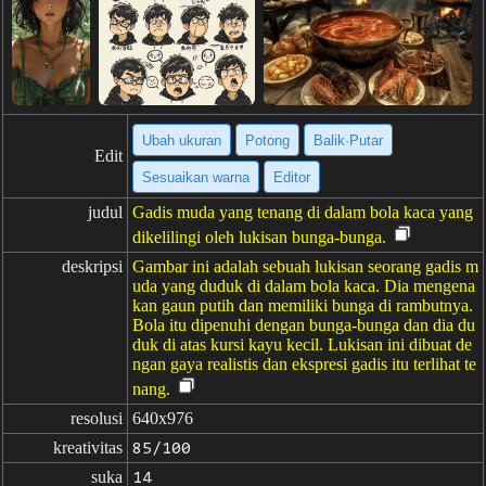
Ubah ukuran
Potong
Balik·Putar
Edit
Sesuaikan warna
Editor
judul
Gadis muda yang tenang di dalam bola kaca yang
dikelilingi oleh lukisan bunga-bunga.
deskripsi
Gambar ini adalah sebuah lukisan seorang gadis m
uda yang duduk di dalam bola kaca. Dia mengena
kan gaun putih dan memiliki bunga di rambutnya.
Bola itu dipenuhi dengan bunga-bunga dan dia du
duk di atas kursi kayu kecil. Lukisan ini dibuat de
ngan gaya realistis dan ekspresi gadis itu terlihat te
nang.
resolusi
640x976
kreativitas
85/100
suka
14