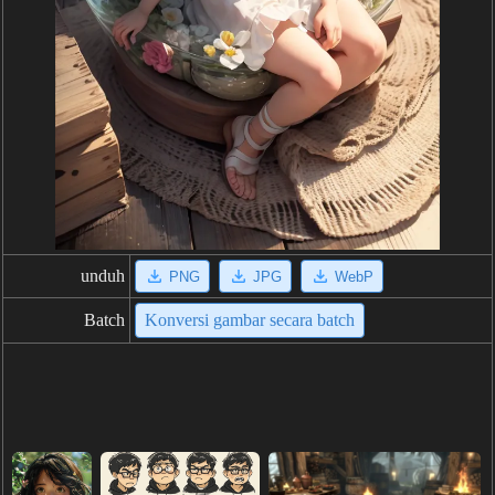
unduh
PNG
JPG
WebP
Batch
Konversi gambar secara batch