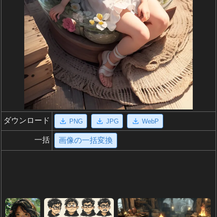
ダウンロード
PNG
JPG
WebP
一括
画像の一括変換