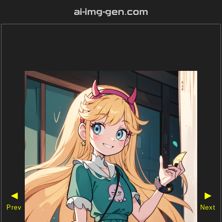
ai-img-gen.com
◀
▶
Prev
Next