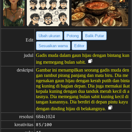
Ubah ukuran
Potong
Balik·Putar
Edit
Sesuaikan warna
Editor
judul
Gadis muda dalam gaun hijau dengan bintang kun
ing memegang bulan sabit.
deskripsi
Gambar ini menampilkan seorang gadis muda den
gan rambut pirang panjang dan mata biru. Dia me
ngenakan gaun hijau dengan kerah putih dan binta
ng kuning di bagian depan. Dia juga memakai ikat
kepala kuning dengan dua tanduk merah kecil di a
tasnya. Dia memegang bulan sabit kuning kecil di
tangan kanannya. Dia berdiri di depan pintu kayu
dengan dinding hijau di belakangnya.
resolusi
684x1024
kreativitas
85/100