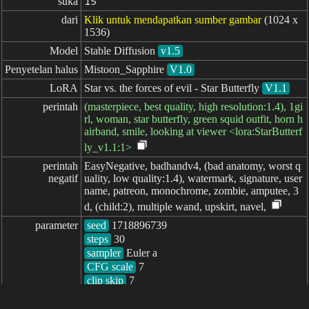
suka
15
dari
Klik untuk mendapatkan sumber gambar
(1024 x
1536)
Model
Stable Diffusion
v1.5
Penyetelan halus
Mistoon_Sapphire
V1.0
LoRA
Star vs. the forces of evil - Star Butterfly
V1.1
perintah
(masterpiece, best quality, high resolution:1.4), 1gi
rl, woman, star butterfly, green squid outfit, horn h
airband, smile, looking at viewer <lora:StarButterf
ly_v1.1:1>
perintah

EasyNegative, badhandv4, (bad anatomy, worst q
negatif
uality, low quality:1.4), watermark, signature, user
name, patreon, monochrome, zombie, amputee, 3
d, (child:2), multiple wand, upskirt, navel,
parameter
seed
steps
sampler
CFG scale
clip skip
7
berlalu: 2319ms