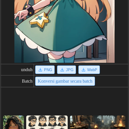
unduh
PNG
JPG
WebP
Batch
Konversi gambar secara batch