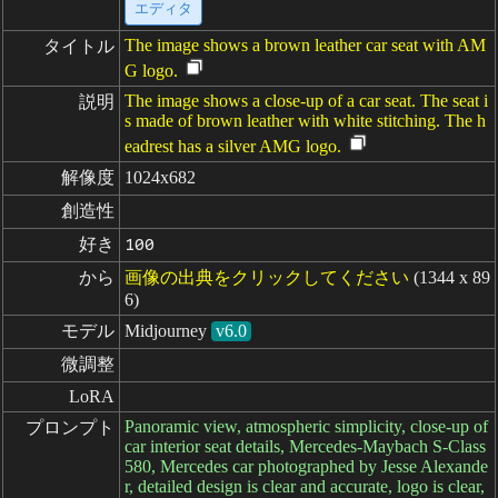
エディタ
The image shows a brown leather car seat with AM
タイトル
G logo.
The image shows a close-up of a car seat. The seat i
説明
s made of brown leather with white stitching. The h
eadrest has a silver AMG logo.
解像度
1024x682
創造性
好き
100
から
画像の出典をクリックしてください
(1344 x 89
6)
モデル
Midjourney
v6.0
微調整
LoRA
Panoramic view, atmospheric simplicity, close-up of
プロンプト
car interior seat details, Mercedes-Maybach S-Class
580, Mercedes car photographed by Jesse Alexande
r, detailed design is clear and accurate, logo is clear,