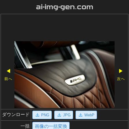
ai-img-gen.com
◀
▶
前へ
次へ
ダウンロード
PNG
JPG
WebP
一括
画像の一括変換