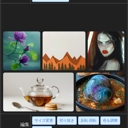
サイズ変更
切り抜き
反転·回転
色を調整
編集