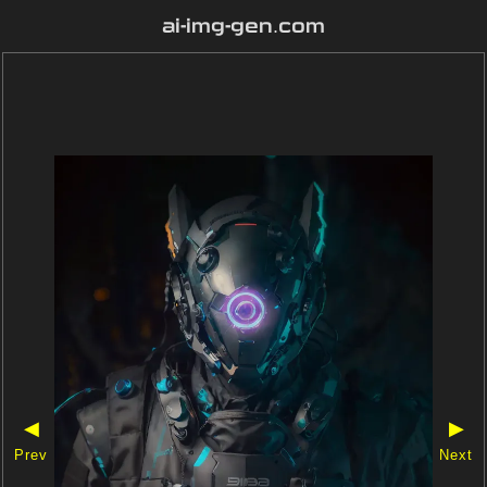
ai-img-gen.com
◀
▶
Prev
Next