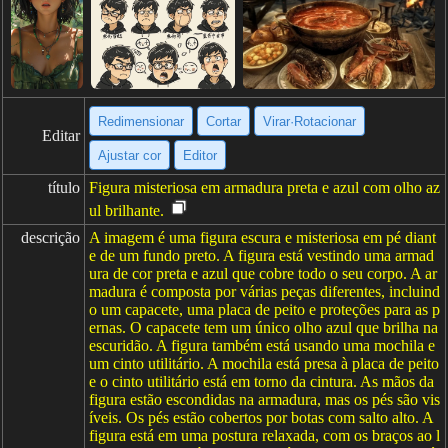
Redimensionar
Cortar
Virar·Rotacionar
Editar
Ajustar cor
Editor
título
Figura misteriosa em armadura preta e azul com olho az
ul brilhante.
descrição
A imagem é uma figura escura e misteriosa em pé diant
e de um fundo preto. A figura está vestindo uma armad
ura de cor preta e azul que cobre todo o seu corpo. A ar
madura é composta por várias peças diferentes, incluind
o um capacete, uma placa de peito e proteções para as p
ernas. O capacete tem um único olho azul que brilha na
escuridão. A figura também está usando uma mochila e
um cinto utilitário. A mochila está presa à placa de peito
e o cinto utilitário está em torno da cintura. As mãos da
figura estão escondidas na armadura, mas os pés são vis
íveis. Os pés estão cobertos por botas com salto alto. A
figura está em uma postura relaxada, com os braços ao l