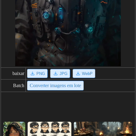
baixar
PNG
JPG
WebP
Batch
Converter imagens em lote