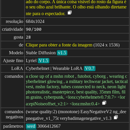
ado do corpo. A única coisa visível do rosto da figura é
o seu olho azul brilhante. O olho está olhando diretame
nte para o espectador.
resolução
684x1024
criatividade
90/100
gosta
28
de
Clique para obter a fonte da imagem
(1024 x 1536)
Modelo
Stable Diffusion
v1.5
Ajuste fino
Lyriel
V1.5
LoRA
Cyberhelmet | Wearable LoRA
V0.7
comandos
a close up of a mshn robot , futobot, cyborg , wearing c
yberhelmet glowing , a military techwear jacket, tactical
vest, mshn factory, tubes connected to neck, neon light
photorealistic, masterpiece, best quality, 35mm film, fil
m grains, cyberpunk, <lora:cyberhelmetv0.7:0.7> <lor
a:epiNoiseoffset_v2:1> <lora:mshn:0.4>
comandos

(worse quality:2) (monotone) EasyNegativeV2 ng_dee
negativos
pnegative_v1_75t verybadimagenegative_v1.3
parâmetros
seed