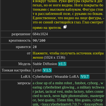
я вокруг талии. Руки фигуры скрыты в дос
пехах, но ее ноги видны. Ноги покрыты бо
тинками с высоким каблуком. Фигура стои
т в расслабленной позе, с руками по бокам.
Единственное, что видно на лице фигуры, -
это ее синий светящийся глаз. Глаз смотрит
прямо на зрителя.
разрешение
684x1024
креативность
90/100
нравится
28
от
Нажмите, чтобы получить источник изобра
жения
(1024 x 1536)
Модель
Stable Diffusion
v1.5
Тонкая настройка
Lyriel
V1.5
LoRA
Cyberhelmet | Wearable LoRA
V0.7
запросы
a close up of a mshn robot , futobot, cyborg , w
earing cyberhelmet glowing , a military techwea
r jacket, tactical vest, mshn factory, tubes conne
cted to neck, neon light photorealistic, masterpie
ce, best quality, 35mm film, film grains, cyberp
unk, <lora:cyberhelmetv0.7:0.7> <lora:epiNois