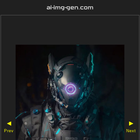
ai-img-gen.com
◀
▶
Prev
Next