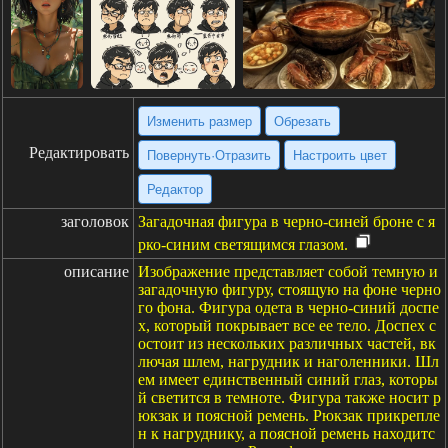
Изменить размер
Обрезать
Редактировать
Повернуть·Отразить
Настроить цвет
Редактор
заголовок
Загадочная фигура в черно-синей броне с я
рко-синим светящимся глазом.
описание
Изображение представляет собой темную и
загадочную фигуру, стоящую на фоне черно
го фона. Фигура одета в черно-синий доспе
х, который покрывает все ее тело. Доспех с
остоит из нескольких различных частей, вк
лючая шлем, нагрудник и наголенники. Шл
ем имеет единственный синий глаз, которы
й светится в темноте. Фигура также носит р
юкзак и поясной ремень. Рюкзак прикрепле
н к нагруднику, а поясной ремень находитс