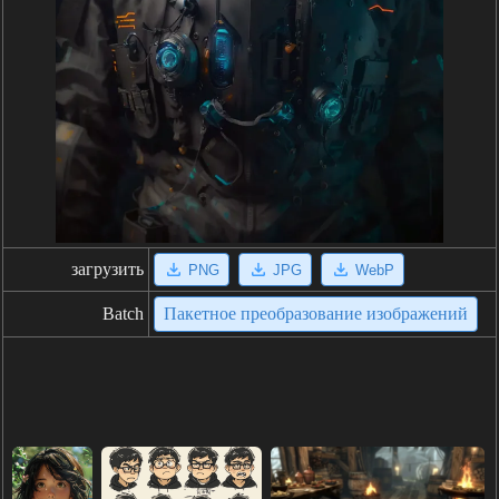
загрузить
PNG
JPG
WebP
Batch
Пакетное преобразование изображений