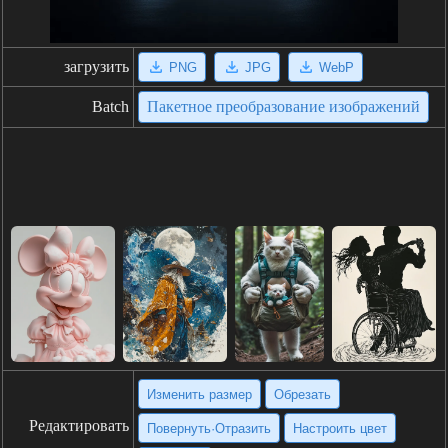
загрузить
PNG
JPG
WebP
Batch
Пакетное преобразование изображений
Изменить размер
Обрезать
Редактировать
Повернуть·Отразить
Настроить цвет