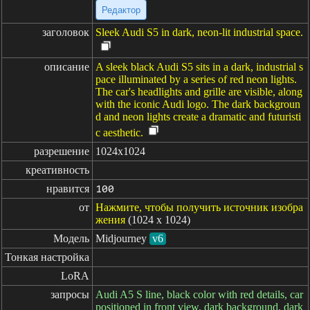
Редактор
заголовок
Sleek Audi S5 in dark, neon-lit industrial space.
описание
A sleek black Audi S5 sits in a dark, industrial s
pace illuminated by a series of red neon lights.
The car's headlights and grille are visible, along
with the iconic Audi logo. The dark backgroun
d and neon lights create a dramatic and futuristi
c aesthetic.
разрешение
1024x1024
креативность
нравится
100
от
Нажмите, чтобы получить источник изобра
жения
(1024 x 1024)
Модель
Midjourney
v6
Тонкая настройка
LoRA
запросы
Audi A5 S line, black color with red details, car
positioned in front view, dark background, dark