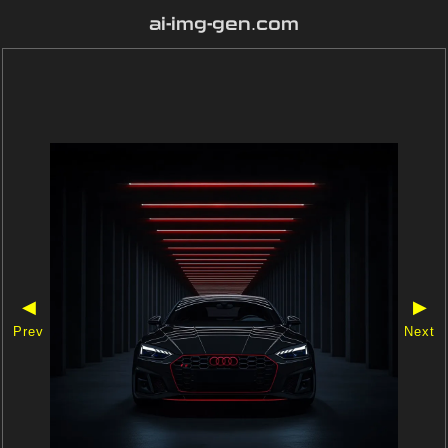
ai-img-gen.com
◀
▶
Prev
Next