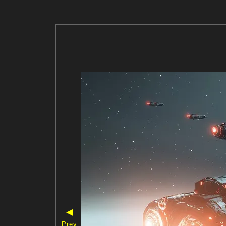
◀
Prev