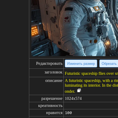
Редактировать
Изменить размер
Обрезать
заголовок
Futuristic spaceship flies over s
описание
A futuristic spaceship, with a r
luminating its interior. In the d
onder.
разрешение
1024x574
креативность
нравится
100