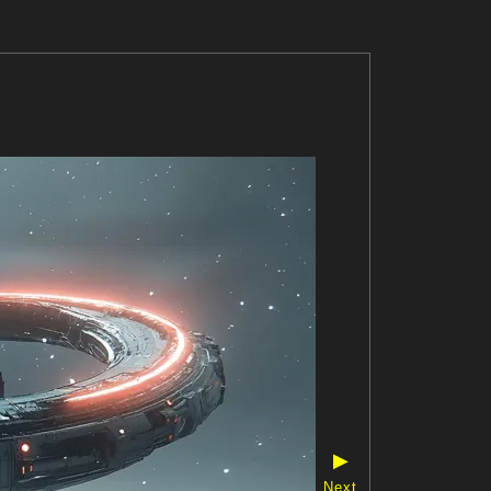
▶
Next