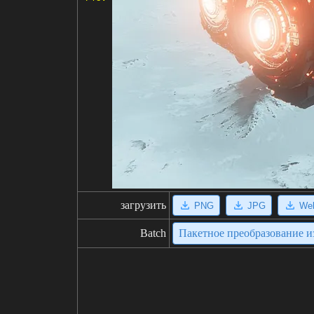
загрузить
PNG
JPG
We
Batch
Пакетное преобразование 