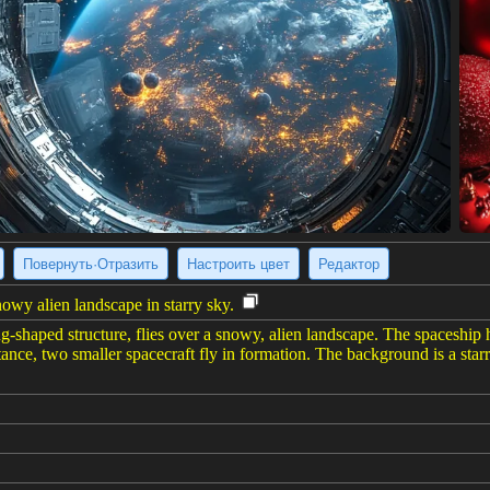
Повернуть·Отразить
Настроить цвет
Редактор
nowy alien landscape in starry sky.
ing-shaped structure, flies over a snowy, alien landscape. The spaceship 
istance, two smaller spacecraft fly in formation. The background is a sta