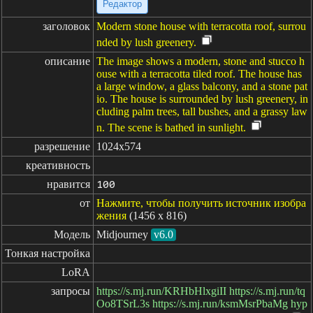
Редактор
заголовок
Modern stone house with terracotta roof, surrou
nded by lush greenery.
описание
The image shows a modern, stone and stucco h
ouse with a terracotta tiled roof. The house has
a large window, a glass balcony, and a stone pat
io. The house is surrounded by lush greenery, in
cluding palm trees, tall bushes, and a grassy law
n. The scene is bathed in sunlight.
разрешение
1024x574
креативность
нравится
100
от
Нажмите, чтобы получить источник изобра
жения
(1456 x 816)
Модель
Midjourney
v6.0
Тонкая настройка
LoRA
запросы
https://s.mj.run/KRHbHlxgiII https://s.mj.run/tq
Oo8TSrL3s https://s.mj.run/ksmMsrPbaMg hyp