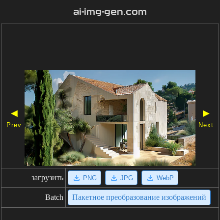
ai-img-gen.com
◀
▶
Prev
Next
загрузить
PNG
JPG
WebP
Batch
Пакетное преобразование изображений