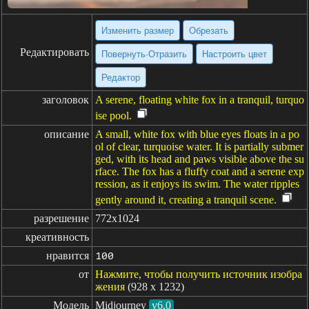
Изменить размер
Обрезать
Редактировать
Повернуть·Отразить
Настроить цвет
Редактор
заголовок
A serene, floating white fox in a tranquil, turquo
ise pool.
описание
A small, white fox with blue eyes floats in a po
ol of clear, turquoise water. It is partially submer
ged, with its head and paws visible above the su
rface. The fox has a fluffy coat and a serene exp
ression, as it enjoys its swim. The water ripples
gently around it, creating a tranquil scene.
разрешение
772x1024
креативность
нравится
100
от
Нажмите, чтобы получить источник изобра
жения
(928 x 1232)
Модель
Midjourney
v6.0