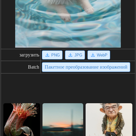
загрузить
PNG
JPG
WebP
Batch
Пакетное преобразование изображений