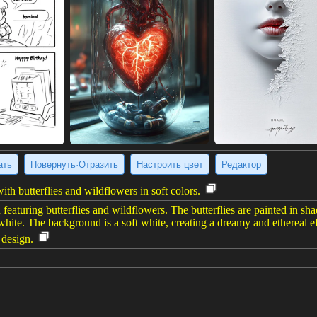
ать
Повернуть·Отразить
Настроить цвет
Редактор
ith butterflies and wildflowers in soft colors.
 featuring butterflies and wildflowers. The butterflies are painted in sh
hite. The background is a soft white, creating a dreamy and ethereal effe
 design.
 источник изображения
(896 x 1344)