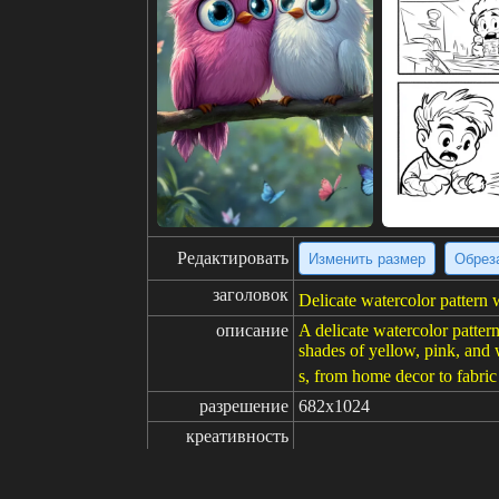
Редактировать
Изменить размер
Обрез
заголовок
Delicate watercolor pattern w
описание
A delicate watercolor pattern
shades of yellow, pink, and w
s, from home decor to fabric
разрешение
682x1024
креативность
нравится
100
от
Нажмите, чтобы получить