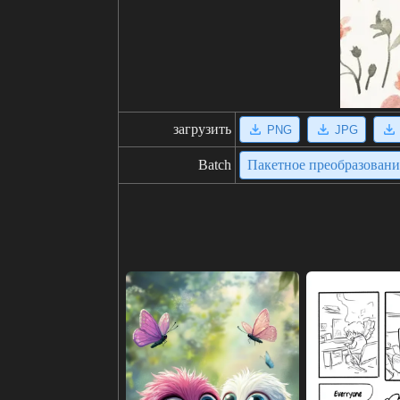
загрузить
PNG
JPG
Batch
Пакетное преобразован