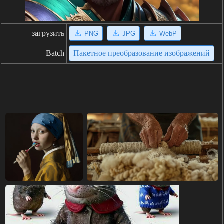
загрузить
PNG
JPG
WebP
Batch
Пакетное преобразование изображений