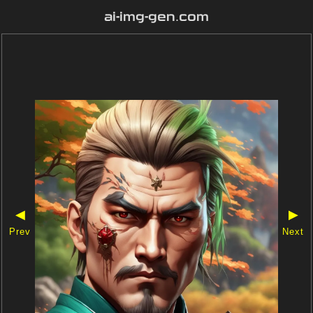
ai-img-gen.com
◀
▶
Prev
Next