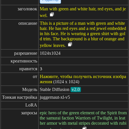
заголовок
Man with green and white hair, red eyes, and je
wel.
описание
This is a picture of a man with green and white
hair. He has red eyes and a red jewel embedded
in his face. He is wearing a green shirt with gol
d trim. The background is a blur of orange and
yellow leaves.
разрешение
1024x1024
креативность
нравится
3
от
Нажмите, чтобы получить источник изобра
жения
(1024 x 1024)
Модель
Stable Diffusion
v2.0
Тонкая настройка
juggernaut-xl-v5
LoRA
запросы
epic hero of the green element of the Spirit from
the samurai faction Warriors of Twilight, in leat
her armor with metal stripes decorated with rubi