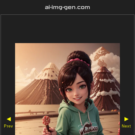
ai-img-gen.com
◀
▶
Prev
Next