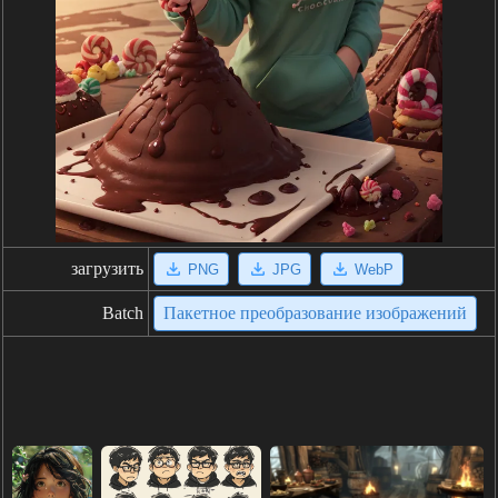
загрузить
PNG
JPG
WebP
Batch
Пакетное преобразование изображений