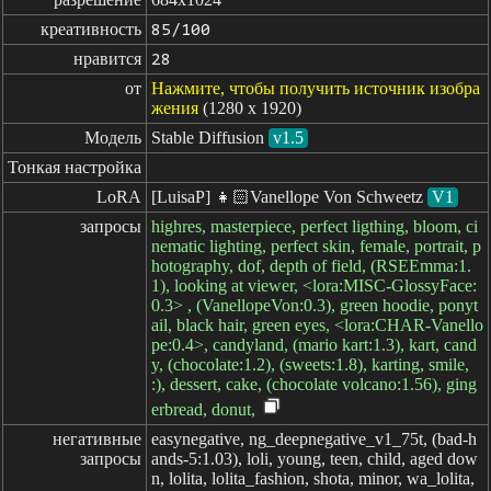
креативность
85/100
нравится
28
от
Нажмите, чтобы получить источник изобра
жения
(1280 x 1920)
Модель
Stable Diffusion
v1.5
Тонкая настройка
LoRA
[LuisaP] 👧🏻Vanellope Von Schweetz
V1
запросы
highres, masterpiece, perfect ligthing, bloom, ci
nematic lighting, perfect skin, female, portrait, p
hotography, dof, depth of field, (RSEEmma:1.
1), looking at viewer, <lora:MISC-GlossyFace:
0.3> , (VanellopeVon:0.3), green hoodie, ponyt
ail, black hair, green eyes, <lora:CHAR-Vanello
pe:0.4>, candyland, (mario kart:1.3), kart, cand
y, (chocolate:1.2), (sweets:1.8), karting, smile,
:), dessert, cake, (chocolate volcano:1.56), ging
erbread, donut,
негативные

easynegative, ng_deepnegative_v1_75t, (bad-h
запросы
ands-5:1.03), loli, young, teen, child, aged dow
n, lolita, lolita_fashion, shota, minor, wa_lolita,