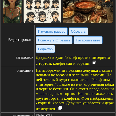
Изменить размер
Обрезать
Редактировать
Повернуть·Отразить
Настроить цвет
Редактор
заголовок
Девушка в худи "Ральф против интернета"
с тортом, конфетами и горами.
описание
На изображении показана девушка с кашта
новыми волосами и зелеными глазами. На
ней зеленый худи с надписью "Ральф ломае
т интернет". Также на ней коричневая юбка
и черные ботинки. Она стоит перед больши
м шоколадным тортом. На столе также есть
другие торты и конфеты. Фон изображения
- горный хребет. Девушка улыбается и держ
ит леденец.
разрешение
684x1024