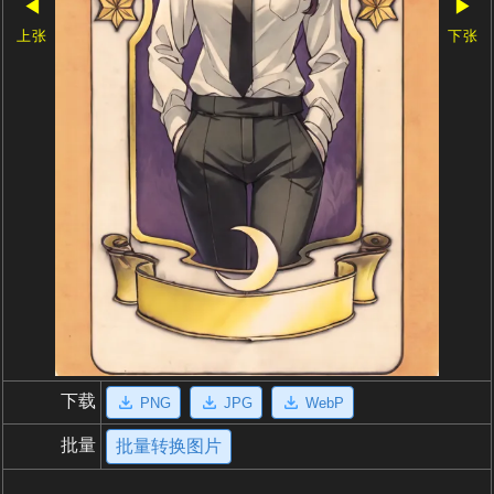
◀
▶
上张
下张
下载
PNG
JPG
WebP
批量
批量转换图片