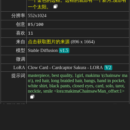
一个金色的边框。边框的底部有一个新月,顶部有
一个太阳。
分辨率
552x1024
创意
85/100
喜欢
11
来自
点击获取图片的来源
(896 x 1664)
模型
Stable Diffusion
v1.5
微调
LoRA
Clow Card - Cardcaptor Sakura - LORA
V2
masterpiece, best quality, 1girl, makima \(chainsaw ma
提示词
n\), red hair, long braided hair, bangs, hand in pocket,
white shirt, black pants, closed eyes, card, solo, tarot,
necktie, smile <lora:makimaChainsawMan_offset:1>
负面提示词
(worst quality, low quality:1.4), visible hands
seed
参数
steps
sampler