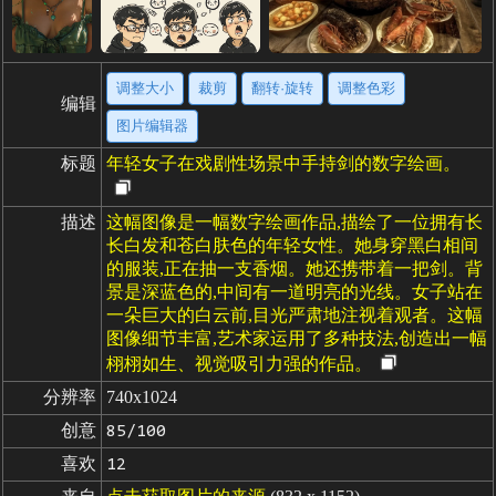
调整大小
裁剪
翻转·旋转
调整色彩
编辑
图片编辑器
标题
年轻女子在戏剧性场景中手持剑的数字绘画。
描述
这幅图像是一幅数字绘画作品,描绘了一位拥有长
长白发和苍白肤色的年轻女性。她身穿黑白相间
的服装,正在抽一支香烟。她还携带着一把剑。背
景是深蓝色的,中间有一道明亮的光线。女子站在
一朵巨大的白云前,目光严肃地注视着观者。这幅
图像细节丰富,艺术家运用了多种技法,创造出一幅
栩栩如生、视觉吸引力强的作品。
分辨率
740x1024
创意
85/100
喜欢
12