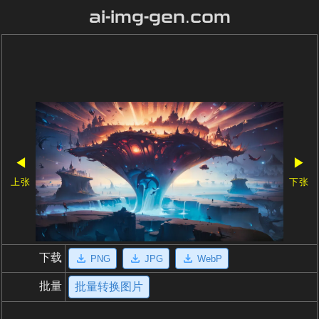
ai-img-gen.com
◀
▶
上张
下张
下载
PNG
JPG
WebP
批量
批量转换图片