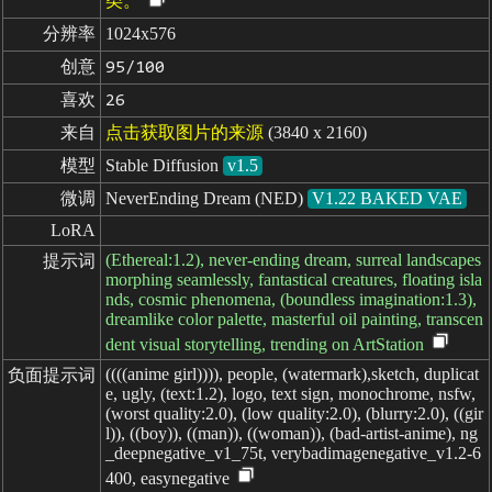
类。
分辨率
1024x576
创意
95/100
喜欢
26
来自
点击获取图片的来源
(3840 x 2160)
模型
Stable Diffusion
v1.5
微调
NeverEnding Dream (NED)
V1.22 BAKED VAE
LoRA
(Ethereal:1.2), never-ending dream, surreal landscapes
提示词
morphing seamlessly, fantastical creatures, floating isla
nds, cosmic phenomena, (boundless imagination:1.3),
dreamlike color palette, masterful oil painting, transcen
dent visual storytelling, trending on ArtStation
((((anime girl)))), people, (watermark),sketch, duplicat
负面提示词
e, ugly, (text:1.2), logo, text sign, monochrome, nsfw,
(worst quality:2.0), (low quality:2.0), (blurry:2.0), ((gir
l)), ((boy)), ((man)), ((woman)), (bad-artist-anime), ng
_deepnegative_v1_75t, verybadimagenegative_v1.2-6
400, easynegative