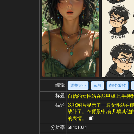
编辑
调整大小
裁剪
翻转·旋转
标题
自信的女性站在船甲板上,手持
描述
这张图片显示了一名女性站在船
战斗了。在背景中,有几艘其他
的表情。
分辨率
684x1024