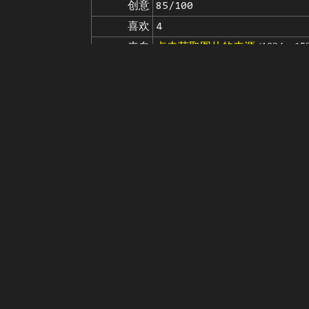
创意
85/100
喜欢
4
来自
点击获取图片的来源
(1024 x 15
模型
Stable Diffusion
v1.5
微调
Clarity
CLARITY 2
LoRA
A to Zovya RPG Artist's Tools L
(medieval pirate:1.2) blonde girl w
提示词
orning light, (masterpiece:1.2) (ill
yaRPGArtistToolsLORAV2:0.75>
beach modern (cleavage:1.2) denim 
负面提示词
aturated) (bad hands) (disfigured) 
field) (duplicate) (watermark) (label
seed
参数
steps
sampler
CFG scale
clip skip
5