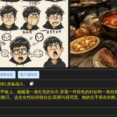
调整色彩
图片编辑器
利剑,准备战斗。
甲板上。她戴着一条红色的头巾,穿着一件棕色的衬衫和一条棕
的船只。这名女性站得很自信,双脚与肩同宽。她的左手搭在剑柄