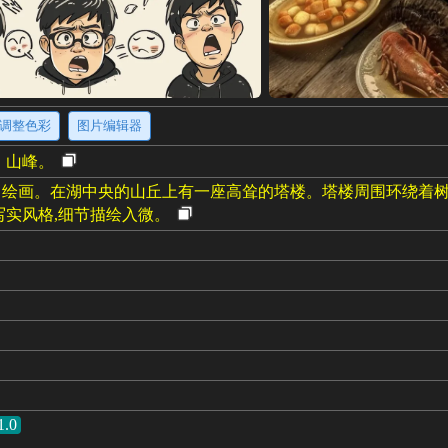
调整色彩
图片编辑器
、山峰。
绘画。在湖中央的山丘上有一座高耸的塔楼。塔楼周围环绕着树
写实风格,细节描绘入微。
1.0