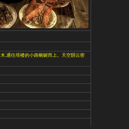
木,通往塔楼的小路蜿蜒而上。天空阴云密