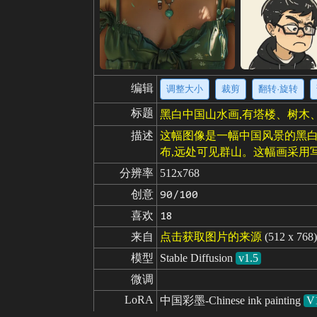
编辑
调整大小
裁剪
翻转·旋转
标题
黑白中国山水画,有塔楼、树木
描述
这幅图像是一幅中国风景的黑白
布,远处可见群山。这幅画采用
分辨率
512x768
创意
90/100
喜欢
18
来自
点击获取图片的来源
(512 x 768)
模型
Stable Diffusion
v1.5
微调
LoRA
中国彩墨-Chinese ink painting
V