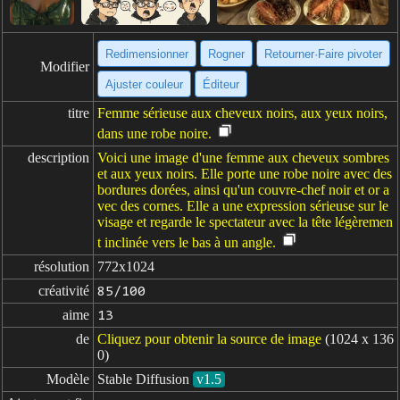
Redimensionner
Rogner
Retourner·Faire pivoter
Modifier
Ajuster couleur
Éditeur
titre
Femme sérieuse aux cheveux noirs, aux yeux noirs,
dans une robe noire.
description
Voici une image d'une femme aux cheveux sombres
et aux yeux noirs. Elle porte une robe noire avec des
bordures dorées, ainsi qu'un couvre-chef noir et or a
vec des cornes. Elle a une expression sérieuse sur le
visage et regarde le spectateur avec la tête légèremen
t inclinée vers le bas à un angle.
résolution
772x1024
créativité
85/100
aime
13
de
Cliquez pour obtenir la source de image
(1024 x 136
0)
Modèle
Stable Diffusion
v1.5