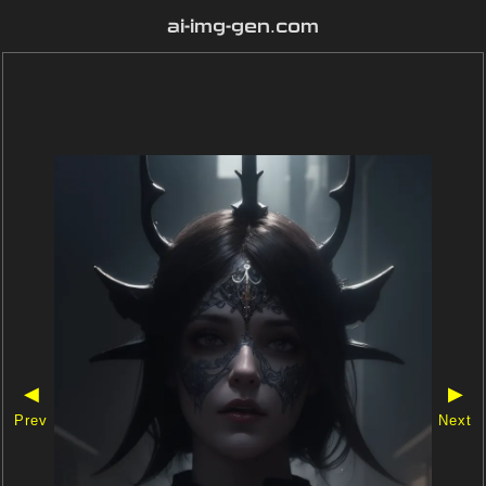
ai-img-gen.com
◀
▶
Prev
Next