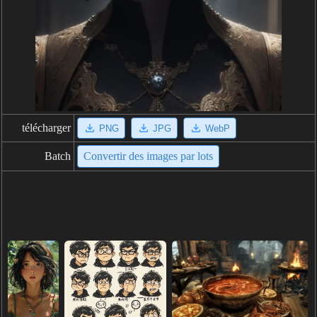
télécharger
PNG
JPG
WebP
Batch
Convertir des images par lots