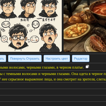
ать
Повернуть·Отразить
Настроить цвет
Редактор
ными волосами, черными глазами, в черном платье.
 с темными волосами и черными глазами. Она одета в черное пл
У нее серьезное выражение лица, и она смотрит на зрителя, слегк
 источник изображения
(1024 x 1360)