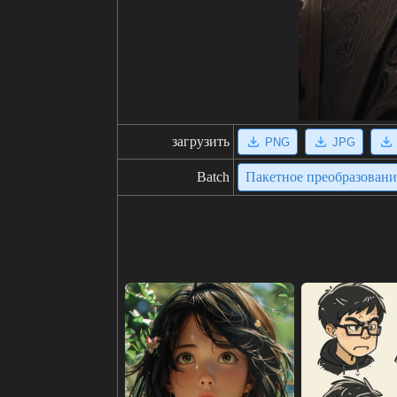
загрузить
PNG
JPG
Batch
Пакетное преобразован