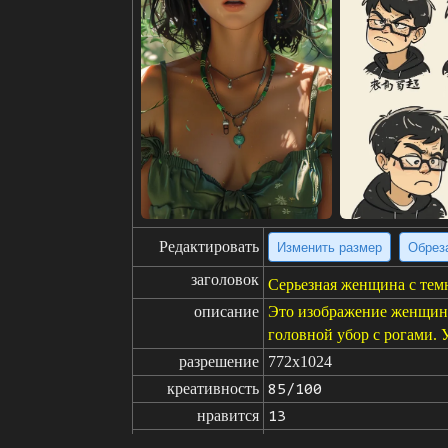
Редактировать
Изменить размер
Обрез
заголовок
Серьезная женщина с тем
описание
Это изображение женщины
головной убор с рогами. 
разрешение
772x1024
креативность
85/100
нравится
13
от
Нажмите, чтобы получить