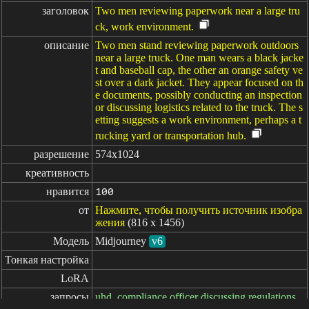
заголовок
Two men reviewing paperwork near a large tru
ck, work environment.
описание
Two men stand reviewing paperwork outdoors
near a large truck. One man wears a black jacke
t and baseball cap, the other an orange safety ve
st over a dark jacket. They appear focused on th
e documents, possibly conducting an inspection
or discussing logistics related to the truck. The s
etting suggests a work environment, perhaps a t
rucking yard or transportation hub.
разрешение
574x1024
креативность
нравится
100
от
Нажмите, чтобы получить источник изобра
жения
(816 x 1456)
Модель
Midjourney
v6
Тонкая настройка
LoRA
запросы
uhd, compliance officer discussing regulations