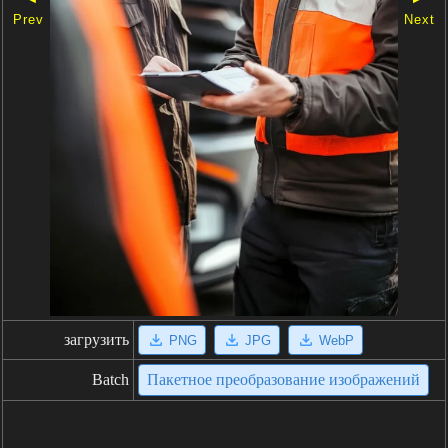
Prev
Next
загрузить
PNG
JPG
WebP
Batch
Пакетное преобразование изображений