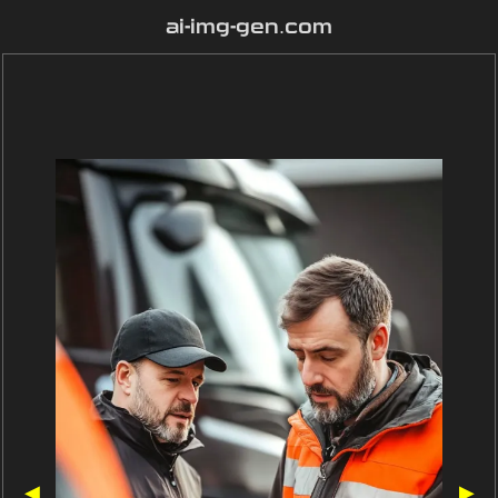
ai-img-gen.com
◀
▶