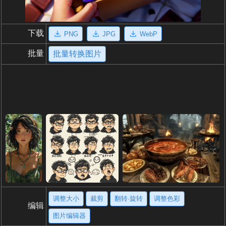
下载
PNG
JPG
WebP
批量
批量转换图片
调整大小
裁剪
翻转·旋转
调整色彩
编辑
图片编辑器