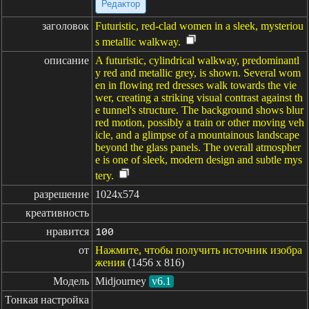
Редактор
заголовок
Futuristic, red-clad women in a sleek, mysteriou
s metallic walkway.
описание
A futuristic, cylindrical walkway, predominantl
y red and metallic grey, is shown. Several wom
en in flowing red dresses walk towards the vie
wer, creating a striking visual contrast against th
e tunnel's structure. The background shows blur
red motion, possibly a train or other moving veh
icle, and a glimpse of a mountainous landscape
beyond the glass panels. The overall atmospher
e is one of sleek, modern design and subtle mys
tery.
разрешение
1024x574
креативность
нравится
100
от
Нажмите, чтобы получить источник изобра
жения
(1456 x 816)
Модель
Midjourney
v6.1
Тонкая настройка