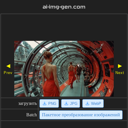
ai-img-gen.com
◀
▶
Prev
Next
загрузить
PNG
JPG
WebP
Batch
Пакетное преобразование изображений