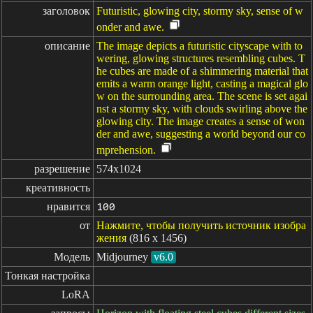
заголовок
Futuristic, glowing city, stormy sky, sense of w
onder and awe.
описание
The image depicts a futuristic cityscape with to
wering, glowing structures resembling cubes. T
he cubes are made of a shimmering material that
emits a warm orange light, casting a magical glo
w on the surrounding area. The scene is set agai
nst a stormy sky, with clouds swirling above the
glowing city. The image creates a sense of won
der and awe, suggesting a world beyond our co
mprehension.
разрешение
574x1024
креативность
нравится
100
от
Нажмите, чтобы получить источник изобра
жения
(816 x 1456)
Модель
Midjourney
v6.0
Тонкая настройка
LoRA