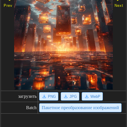
Prev
Next
загрузить
PNG
JPG
WebP
Batch
Пакетное преобразование изображений