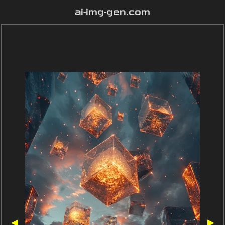
ai-img-gen.com
◀
▶